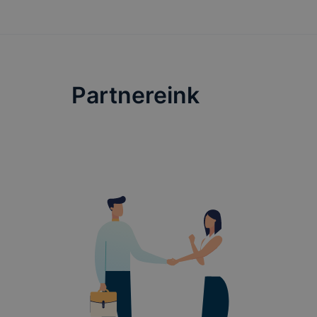
teljes körű
böngészőjé
Partnereink