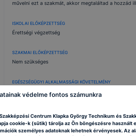
művelni ezt a szakmát, akkor megtaláltad a hozzád il
ISKOLAI ELŐKÉPZETTSÉG
Érettségi végzettség
SZAKMAI ELŐKÉPZETTSÉG
Nem szükséges
EGÉSZSÉGÜGYI ALKALMASSÁGI KÖVETELMÉNY
Szükséges
atainak védelme fontos számunkra
SZAKMAI GYAKORLAT
 Szakképzési Centrum Klapka György Technikum és Szak
Nem szükséges
apja cookie-k (sütik) tárolja az Ön böngészésre használt 
rmációk személyes adatoknak lehetnek érvényesek.
Az a