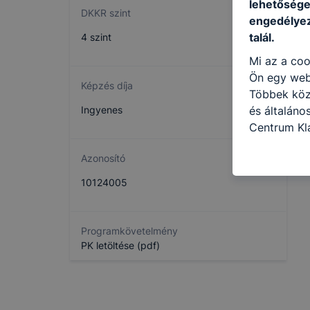
lehetősége 
DKKR szint
engedélyez
talál.
4 szint
Mi az a coo
Ön egy web
Képzés díja
Többek közö
és általáno
Ingyenes
Centrum Kl
következő c
Azonosító
használja Ö
látogatja, 
10124005
még jobb fe
fejlesztése
Minden mode
Programkövetelmény
legtöbb bö
PK letöltése (pdf)
ezek általá
célja honl
lehetővé té
előfordulha