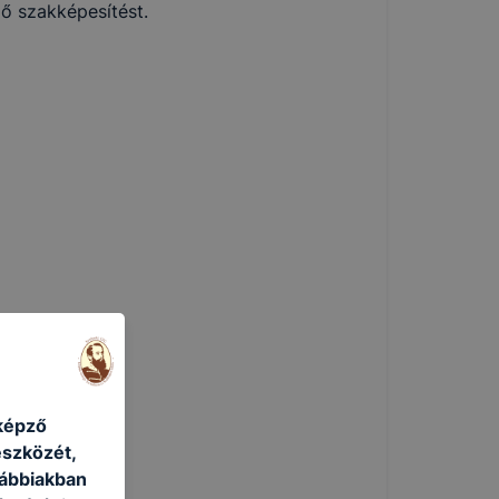
lő szakképesítést.
képző
eszközét,
lábbiakban