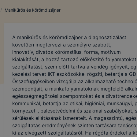
/
Manikűrös és körömdizájner
A manikűrös és körömdizájner a diagnosztizálást
követően megtervezi a személyre szabott,
innovatív, divatos körömstílus, forma, motívum
kialakítását, a hozzá tartozó előkészítő folyamatoka
szolgáltatást, szem előtt tartva a vendég igényeit, egy
kezelési tervet IKT eszközökkel rögzíti, betartja a G
Összefüggéseiben vizsgálja az alkalmazható technoló
szempontjait, a munkafolyamatoknak megfelelő alkal
egészségmegőrzési szempontokat és a divattrendeket
kommunikál, betartja az etikai, higiéniai, munkaügyi, 
környezet-, balesetvédelmi és szakmai szabályokat, s
sérülések ellátásának ismereteit. A magasszintű, egés
szolgáltatás eredményének szinten tartására tanácsot ad
ki az elvégzett szolgáltatásról. Ha régóta érdekel a 