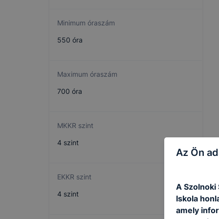
Minimum óraszám
550 óra
Maximum óraszám
700 óra
MKKR szint
4 szint
Az Ön ad
EKKR szint
A Szolnoki
4 szint
Iskola honl
amely info