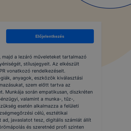
Előjelentkezés
t, majd a lezáró műveleteket tartalmazó
éniségét, stílusjegyeit. Az elkészült
DPR vonatkozó rendelkezéseit.
giák, anyagok, eszközök kiválasztási
mazásukat, szem előtt tartva az
. Munkája során empatikusan, diszkréten
pénzügyi, valamint a munka-, tűz-,
zükség esetén alkalmazza a felületi
zségmegőrzési célú, esztétikai
, javaslatot tesz, digitális számlát állít
körömápolás és szeretnéd profi szinten