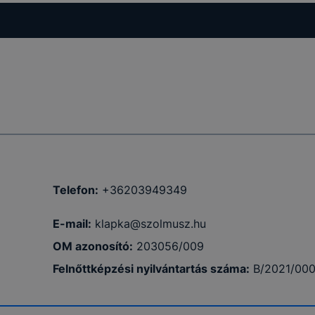
Telefon:
+36203949349
E-mail:
klapka@szolmusz.hu
OM azonosító:
203056/009
Felnőttképzési nyilvántartás száma:
B/2021/00