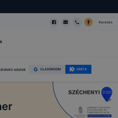
s
érdekű adatok
CLASSROOM
KRÉTA
ner