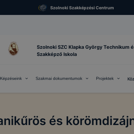
Szolnoki Szakképzési Centrum
Szolnoki SZC Klapka György Technikum é
Szakképző Iskola
Képzéseink
Szakmai dokumentumok
Projektek
Köz
nikűrös és körömdizáj