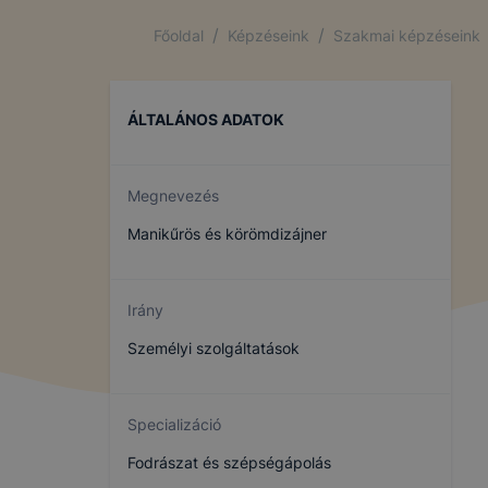
/
/
Főoldal
Képzéseink
Szakmai képzéseink
ÁLTALÁNOS ADATOK
Megnevezés
Manikűrös és körömdizájner
Irány
Személyi szolgáltatások
Specializáció
Fodrászat és szépségápolás