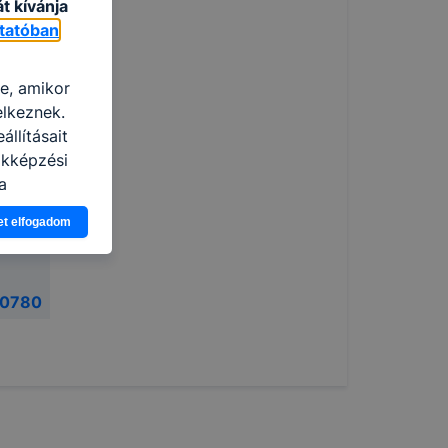
t kívánja
ztatóban
re, amikor
elkeznek.
llításait
akképzési
a
n, hogyan
et elfogadom
zeit
ítsunk Önnek
lap
00780
-kat?
ztatását. A
kie-kat, de
ookie-k
 vagy
ése által
kcióinak