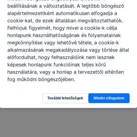
iskolai diákköröket a nevelési-oktatási
beállításának a változtatását. A legtöbb böngésző
igazgatóhelyettes tartja nyilván.
alapértelmezettként automatikusan elfogadja a
cookie-kat, de ezek általában megváltoztathatók.
Időszakos foglakozások indulnak a tanulmányi
Felhívjuk figyelmét, hogy mivel a cookie-k célja
versenyekre való felkészítés céljából. A
honlapunk használhatóságának és folyamatainak
felkészítendő tanulók kiválasztása az oktatók,
megkönnyítése vagy lehetővé tétele, a cookie-k
szakoktatók javaslata, vagy az iskolai
alkalmazásának megakadályozása vagy törlése által
háziversenyeken elért eredmények alapján
előfordulhat, hogy felhasználóink nem lesznek
történik.
képesek honlapunk funkcióinak teljes körű
További foglakozások: tanulmányi kirándulás,
használatára, vagy a honlap a tervezettől eltérően
mozi- és színházlátogatás, projektnap, osztály-
fog működni böngészőjében.
program, szervezett külföldi utazások, sportnap,
egészségnap, diákönkormányzat által szervezett
Diáknap.
További lehetőségek
Mindet elfogadom