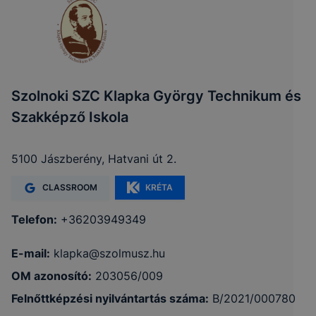
Szolnoki SZC Klapka György Technikum és
Szakképző Iskola
5100 Jászberény, Hatvani út 2.
CLASSROOM
KRÉTA
Telefon:
+36203949349
E-mail:
klapka@szolmusz.hu
OM azonosító:
203056/009
Felnőttképzési nyilvántartás száma:
B/2021/000780