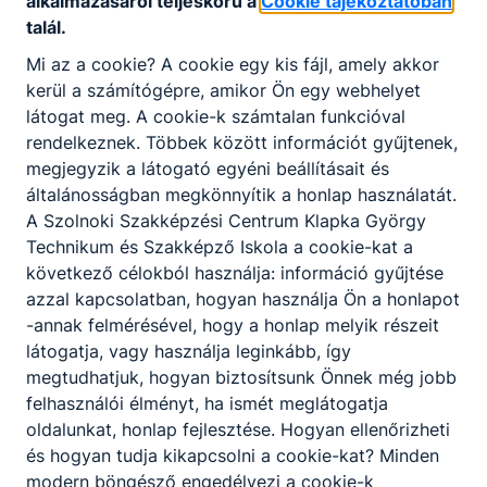
alkalmazásáról teljeskörű a
Cookie tájékoztatóban
órából két óra kiváltható. A részvétel igazolása a
talál.
foglakozást tartó oktató által vezetett
Mi az a cookie? A cookie egy kis fájl, amely akkor
foglakozási napló részvételi adatai alapján
kerül a számítógépre, amikor Ön egy webhelyet
történik.
látogat meg. A cookie-k számtalan funkcióval
A tanulók tudományos, technikai, szakmai,
rendelkeznek. Többek között információt gyűjtenek,
művészi, idegen nyelvi és egyéb érdeklődésük
megjegyzik a látogató egyéni beállításait és
kielégítése, alkotó képességük fejlesztése céljából
általánosságban megkönnyítik a honlap használatát.
diákköröket hozhatnak létre. Diákkörnek
A Szolnoki Szakképzési Centrum Klapka György
tekinthető a szakkör, érdeklődési kör, művészeti
Technikum és Szakképző Iskola a cookie-kat a
csoport és egyszeri alkalomra alakult csoport. A
következő célokból használja: információ gyűjtése
foglakozások előre meghatározott tematika
azzal kapcsolatban, hogyan használja Ön a honlapot
szerint zajlanak. A diákkör minimális létszáma 10
-annak felmérésével, hogy a honlap melyik részeit
fő. Munkájuk anyagi feltételeit az iskola biztosítja,
látogatja, vagy használja leginkább, így
ezért indításukhoz igazgatói engedélyre van
megtudhatjuk, hogyan biztosítsunk Önnek még jobb
szükség. A diákkörök munkáját a tanulók által
felhasználói élményt, ha ismét meglátogatja
felkért oktatók, szülők vagy külső szakemberek,
oldalunkat, honlap fejlesztése. Hogyan ellenőrizheti
szakértők segíthetik. Valamennyi diákkör
és hogyan tudja kikapcsolni a cookie-kat? Minden
képviselőt delegálhat a Diákönkormányzatba. Az
modern böngésző engedélyezi a cookie-k