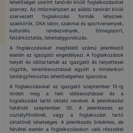
lehetőségei szerint tanórán kívüli foglalkozásokat
szervez. Az intézményben az alábbi tanórán kívüli
szervezett foglalkozási formák léteznek:
szakkörök, DKA labor, szakmai és sportversenyek,
kulturális rendezvények, tömegsport,
felzárkóztatás, tehetséggondozás.
A foglakozásokat megfelelő számú jelentkező
esetén az igazgató engedélyezi. A foglalkozások
helyét és időtartamát az igazgató és helyettesei
rögzítik, terembeosztással együtt a mindenkori
tantárgyfelosztás lehetőségeihez igazodva.
A foglakozásokat az igazgató szeptember 15-ig
hirdeti meg a heti időbeosztással és a
foglalkozást tartó oktató nevével. A jelentkezési
határidő szeptember 30. A jelentkezés az
osztályfőnöknél, vagy a foglakozást tartó
oktatónál lehetséges. A jelentkezés önkéntes, de
felvétel esetén a foglalkozásokon való részvétel