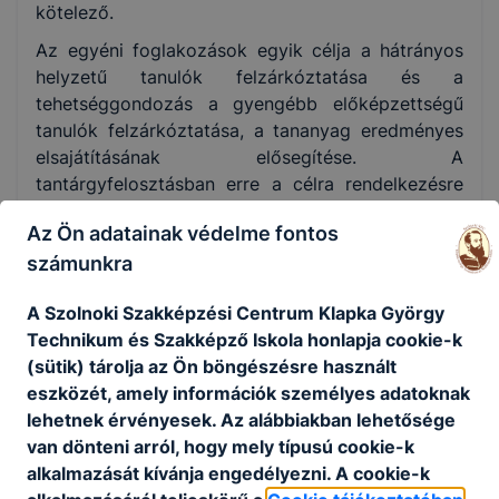
kötelező.
Az egyéni foglakozások egyik célja a hátrányos
helyzetű tanulók felzárkóztatása és a
tehetséggondozás a gyengébb előképzettségű
tanulók felzárkóztatása, a tananyag eredményes
elsajátításának elősegítése. A
tantárgyfelosztásban erre a célra rendelkezésre
álló órakeret felhasználásáról az igazgató dönt a
Az Ön adatainak védelme fontos
munkaközösségvezetők és az
számunkra
igazgatóhelyettesek javaslata alapján.
A tanulók mindennapos testedzésének
A Szolnoki Szakképzési Centrum Klapka György
biztosítására az iskola a minden napos
Technikum és Szakképző Iskola honlapja cookie-k
testnevelésórákon túl sportköri foglalkozásokat is
(sütik) tárolja az Ön böngészésre használt
szervez. A foglakozások célja, hogy lehetőséget
eszközét, amely információk személyes adatoknak
biztosítsanak a tanulók számára a különböző
lehetnek érvényesek.
Az alábbiakban lehetősége
sportágak művelésére és versenyekre való
van dönteni arról, hogy mely típusú cookie-k
felkészülésre. Az iskolai sportkörök foglakozásain
alkalmazását kívánja engedélyezni.
A cookie-k
való részvétellel a heti öt kötelező testnevelési